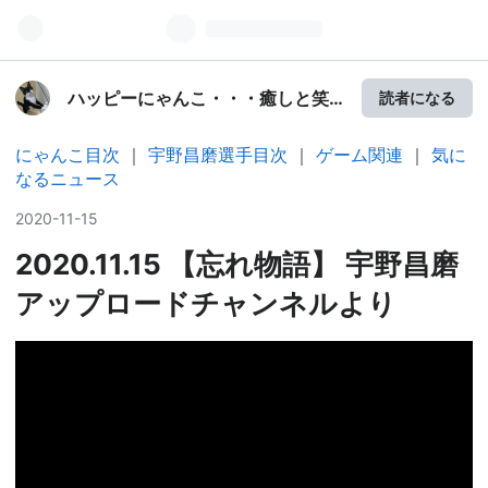
ハッピーにゃんこ・・・癒しと笑
読者になる
顔の幸せ
にゃんこ目次
｜
宇野昌磨選手目次
｜
ゲーム関連
｜
気に
なるニュース
2020
-
11
-
15
2020.11.15 【忘れ物語】 宇野昌磨
アップロードチャンネルより